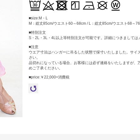
■size:M・L
M：総丈85cm/ウエスト60～68cm / L：総丈85cm/ウエスト68～76
■特別注文
S・2L・3L・4L以上等特別注文が可能です。詳細につきまして
■注意
ウエア寸法はハンガーに吊るした状態で採寸いたしました。サイ
さい。
品切れになっている場合、お客様には必ず連絡をいたしますが、
めご了承ください。
■price:￥22,000+消費税